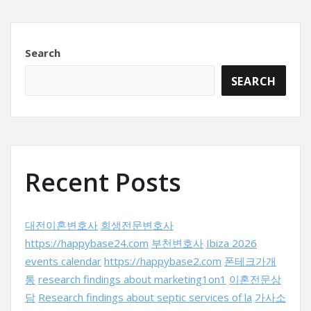
Search
SEARCH
Recent Posts
대전이혼변호사
회생전문변호사
https://happybase24.com
부천변호사
Ibiza 2026
events calendar
https://happybase2.com
폰테크가개
통
research findings about marketing1on1
이혼전문상
담
Research findings about septic services of la
가사소