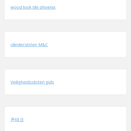
wood look tile phoenix
cilindersloten M&C
Veiligheidssloten gids
폰테크